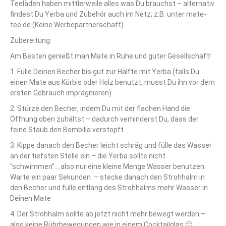
Teeläden haben mittlerweile alles was Du brauchst – alternativ
findest Du Yerba und Zubehör auch im Netz; z.B. unter mate-
tee.de (Keine Werbepartnerschaft)
Zubereitung:
Am Besten genießt man Mate in Ruhe und guter Gesellschaft!
1. Fülle Deinen Becher bis gut zur Hälfte mit Yerba (falls Du
einen Mate aus Kürbis oder Holz benutzt, musst Du ihn vor dem
ersten Gebrauch imprägnieren)
2. Stürze den Becher, indem Du mit der flachen Hand die
Öffnung oben zuhältst – dadurch verhinderst Du, dass der
feine Staub den Bombilla verstopft
3. Kippe danach den Becher leicht schräg und fülle das Wasser
an der tiefsten Stelle ein – die Yerba sollte nicht
“schwimmen”….also nur eine kleine Menge Wasser benutzen.
Warte ein paar Sekunden – stecke danach den Strohhalm in
den Becher und fülle entlang des Strohhalms mehr Wasser in
Deinen Mate
4. Der Strohhalm sollte ab jetzt nicht mehr bewegt werden –
also keine Rührbewegungen wie in einem Cocktailglas 🙂