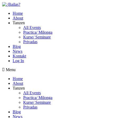
Zum
Inhalt
Home
wechseln
About
Tanzen
All Events
Practica/ Milonga
Kurse/ Seminare
Privadas
Blog
News
Kontakt
Log In
Menu
Home
About
Tanzen
All Events
Practica/ Milonga
Kurse/ Seminare
Privadas
Blog
News