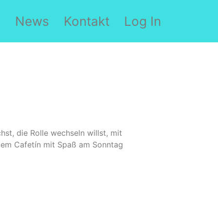
g
News
Kontakt
Log In
st, die Rolle wechseln willst, mit
r dem Cafetín mit Spaß am Sonntag