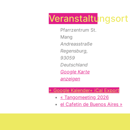
Veranstaltungsort
Pfarrzentrum St.
Mang
Andreasstraße
Regensburg
,
93059
Deutschland
Google Karte
anzeigen
+ Google Kalender
+ iCal Export
«
Tangomeeting 2026
el Cafetin de Buenos Aires
»