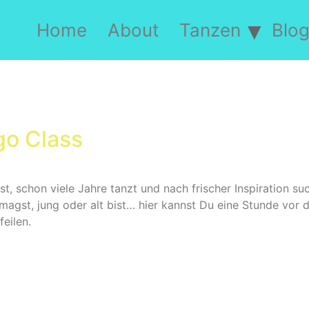
Home
About
Tanzen
Blo
o Class
, schon viele Jahre tanzt und nach frischer Inspiration such
n magst, jung oder alt bist… hier kannst Du eine Stunde vo
eilen.